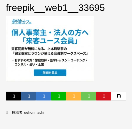
freepik__web1__33695
投稿者:
uehonmachi