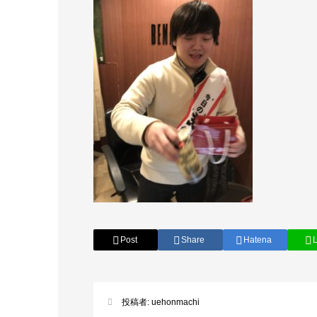
Post
Share
Hatena
投稿者:
uehonmachi