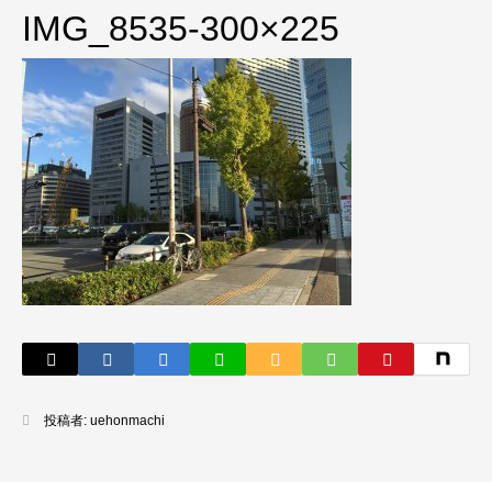
IMG_8535-300×225
投稿者:
uehonmachi